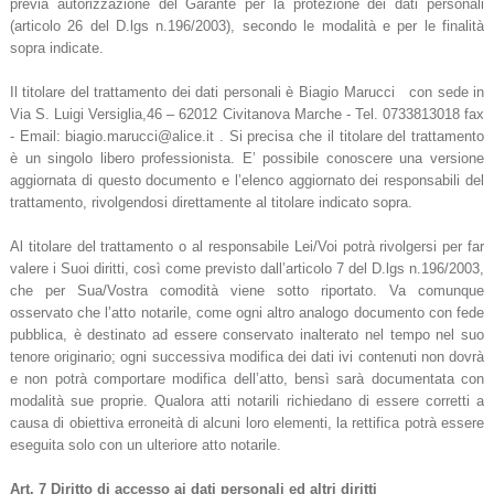
previa autorizzazione del Garante per la protezione dei dati personali
(articolo 26 del D.lgs n.196/2003), secondo le modalità e per le finalità
sopra indicate.
Il titolare del trattamento dei dati personali è Biagio Marucci con sede in
Via S. Luigi Versiglia,46 – 62012 Civitanova Marche - Tel. 0733813018 fax
- Email: biagio.marucci@alice.it . Si precisa che il titolare del trattamento
è un singolo libero professionista. E’ possibile conoscere una versione
aggiornata di questo documento e l’elenco aggiornato dei responsabili del
trattamento, rivolgendosi direttamente al titolare indicato sopra.
Al titolare del trattamento o al responsabile Lei/Voi potrà rivolgersi per far
valere i Suoi diritti, così come previsto dall’articolo 7 del D.lgs n.196/2003,
che per Sua/Vostra comodità viene sotto riportato. Va comunque
osservato che l’atto notarile, come ogni altro analogo documento con fede
pubblica, è destinato ad essere conservato inalterato nel tempo nel suo
tenore originario; ogni successiva modifica dei dati ivi contenuti non dovrà
e non potrà comportare modifica dell’atto, bensì sarà documentata con
modalità sue proprie. Qualora atti notarili richiedano di essere corretti a
causa di obiettiva erroneità di alcuni loro elementi, la rettifica potrà essere
eseguita solo con un ulteriore atto notarile.
Art. 7 Diritto di accesso ai dati personali ed altri diritti