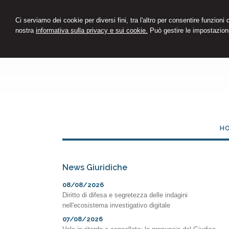
Ci serviamo dei cookie per diversi fini, tra l'altro per consentire funzioni
nostra
informativa sulla privacy e sui cookie.
Può gestire le impostazioni
H
News Giuridiche
08/08/2026
Diritto di difesa e segretezza delle indagini
nell'ecosistema investigativo digitale
07/08/2026