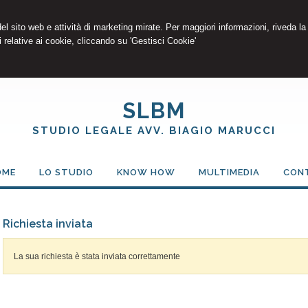
 del sito web e attività di marketing mirate. Per maggiori informazioni, riveda la
 relative ai cookie, cliccando su 'Gestisci Cookie'
SLBM
STUDIO LEGALE AVV. BIAGIO MARUCCI
OME
LO STUDIO
KNOW HOW
MULTIMEDIA
CON
Richiesta inviata
La sua richiesta è stata inviata correttamente