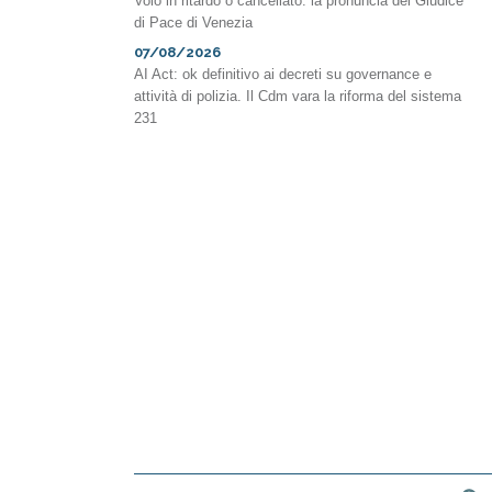
Volo in ritardo o cancellato: la pronuncia del Giudice
di Pace di Venezia
07/08/2026
AI Act: ok definitivo ai decreti su governance e
attività di polizia. Il Cdm vara la riforma del sistema
231