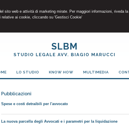
 del sito web e attività di marketing mirate. Per maggiori informazioni, riveda la
 relative ai cookie, cliccando su 'Gestisci Cookie'
SLBM
STUDIO LEGALE AVV. BIAGIO MARUCCI
OME
LO STUDIO
KNOW HOW
MULTIMEDIA
CON
Pubblicazioni
Spese e costi detraibili per l'avvocato
La nuova parcella degli Avvocati e i parametri per la liquidazione