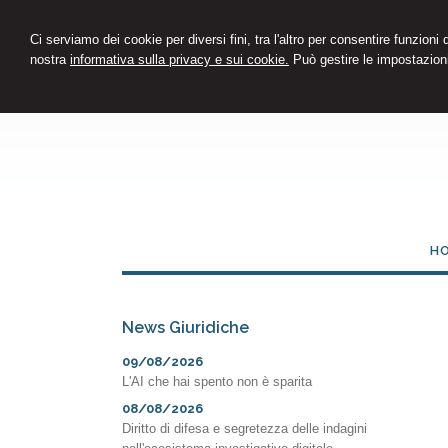
Ci serviamo dei cookie per diversi fini, tra l'altro per consentire funzioni
nostra
informativa sulla privacy e sui cookie.
Può gestire le impostazioni
H
News Giuridiche
09/08/2026
L'AI che hai spento non è sparita
08/08/2026
Diritto di difesa e segretezza delle indagini