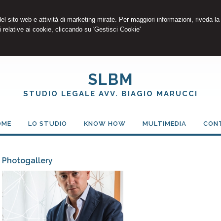
 del sito web e attività di marketing mirate. Per maggiori informazioni, riveda la
 relative ai cookie, cliccando su 'Gestisci Cookie'
SLBM
STUDIO LEGALE AVV. BIAGIO MARUCCI
OME
LO STUDIO
KNOW HOW
MULTIMEDIA
CON
Photogallery