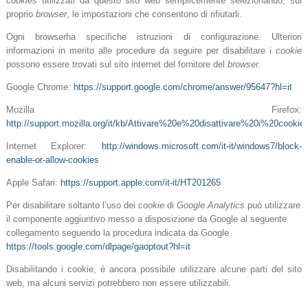
cookies
utilizzati da questo sito web semplicemente selezionando, sul
proprio
browser
, le impostazioni che consentono di rifiutarli.
Ogni browserha specifiche istruzioni di configurazione. Ulteriori
informazioni in merito alle procedure da seguire per disabilitare i
cookie
possono essere trovati sul sito internet del fornitore del
browser.
Google Chrome:
https://support.google.com/chrome/answer/95647?hl=it
Mozilla Firefox:
http://support.mozilla.org/it/kb/Attivare%20e%20disattivare%20i%20cookie
Internet Explorer:
http://windows.microsoft.com/it-it/windows7/block-
enable-or-allow-cookies
Apple Safari:
https://support.apple.com/it-it/HT201265
Per disabilitare soltanto l’uso dei
cookie
di
Google Analytics
può utilizzare
il componente aggiuntivo messo a disposizione da Google al seguente
collegamento seguendo la procedura
indicata da Google
https://tools.google.com/dlpage/gaoptout?hl=it
Disabilitando i cookie, è ancora possibile utilizzare alcune parti del sito
web, ma alcuni servizi potrebbero non essere utilizzabili.